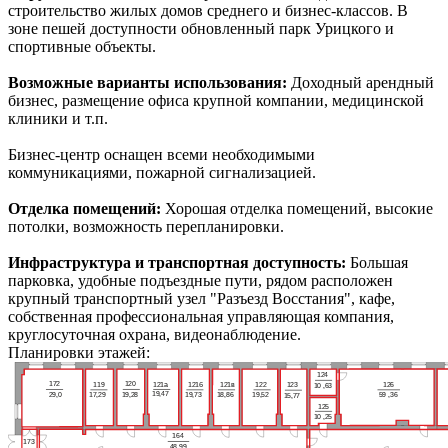
строительство жилых домов среднего и бизнес-классов. В
зоне пешей доступности обновленный парк Урицкого и
спортивные объекты.
Возможные варианты использования:
Доходный арендный
бизнес, размещение офиса крупной компании, медицинской
клиники и т.п.
Бизнес-центр оснащен всеми необходимыми
коммуникациями, пожарной сигнализацией.
Отделка помещений:
Хорошая отделка помещений, высокие
потолки, возможность перепланировки.
Инфраструктура и транспортная доступность:
Большая
парковка, удобные подъездные пути, рядом расположен
крупный транспортный узел "Разъезд Восстания", кафе,
собственная профессиональная управляющая компания,
круглосуточная охрана, видеонаблюдение.
Планировки этажей:
124
172
120
119
121а
121б
121в
122
126
123
10
,63
19,47
19,28
29,0
17,29
19,73
18,86
19,52
59
,3
6
15,77
12
5
10
,25
164
173
48,99