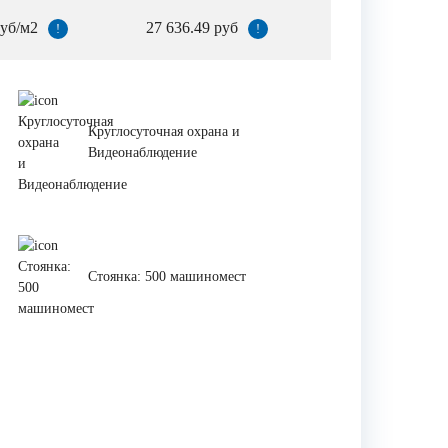
руб/м2
27 636.49 руб
!
!
Круглосуточная охрана и
Видеонаблюдение
Стоянка: 500 машиномест