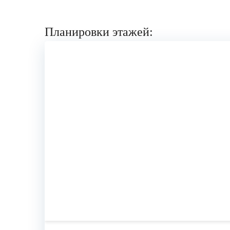
Планировки этажей: