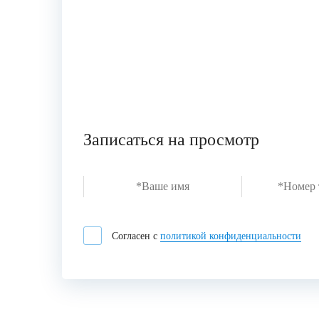
Записаться на просмотр
Согласен с
политикой конфиденциальности