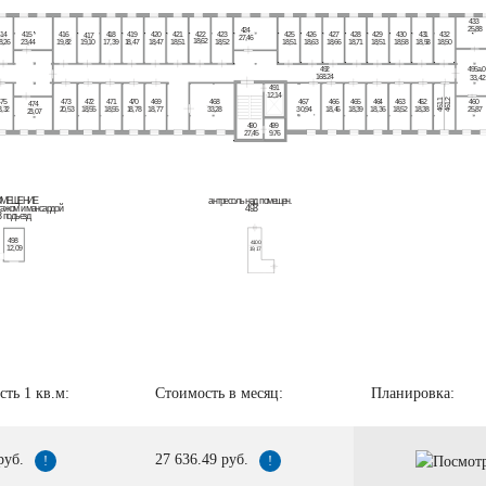
433
25,88
424
419
418
425
426
427
428
429
430
431
432
414
415
416
420
421
423
422
417
27,46
18,
6
2
1
9,
10
18,58
19,82
18,51
18,63
18,66
18,58
8,26
23,44
17,39
18,47
18,47
18,51
18,71
18,51
18,50
18,52
492
495а
.0
168.24
33,42
491
12,14
.1
.2
467
468
471
475
473
472
470
469
466
465
464
463
462
460
474
461
461
30,9
4
1
8
,55
33,28
8,32
18,55
18,78
18,77
18,46
18,39
18,36
18,52
18,38
20,53
25,87
23,07
490
499
27,45
9.76
ОМЕЩЕНИЕ
антресоль над помещен
.
тажом и мансардой
493
3 подъезд
498
4100
12,09
19,17
ть 1 кв.м:
Стоимость в месяц:
Планировка:
руб.
27 636.49 руб.
!
!