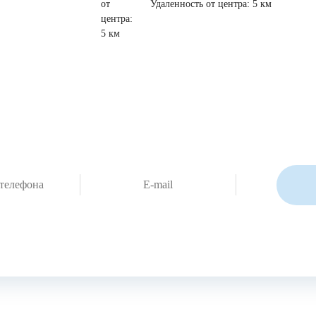
Удаленность от центра: 5 км