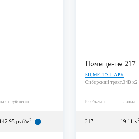
Помещение 217
БЦ МЕГГА ПАРК
Сибирский тракт,34В к2 
на от руб/месяц
№ объекта
Площадь
2
142.95 руб/м
217
19.11 м
!