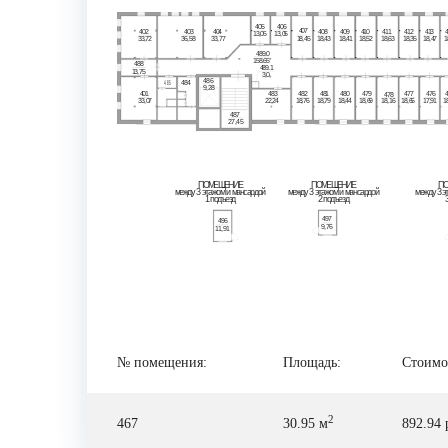
406
405
407
403
408
409
410
411
412
413
402
404
13,05
13,05
18,45
18,43
18,41
18,52
18,63
18,35
18,47
1
33,72
36,58
33,77
489
.0
1
58
.65
488
489
.1
13,75
3,0
486
484
485
9,28
401
483
482
481
480
479
477
476
478
18,76
18,79
18,44
18,16
18,65
17,91
1
33,07
22,24
18,69
487
27,45
ПОМЕЩЕНИЕ
ПОМЕЩЕНИЕ
П
между 3 этажом и мансардой
между 3 этажом и мансардой
между 3 э
1 подъезд
2 подъезд
497
496
9,76
11,91
№ помещения:
Площадь:
Стоимос
2
467
30.95 м
892.94 