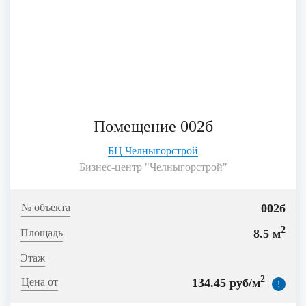
Помещение 002б
БЦ Челныгорстрой
Бизнес-центр "Челныгорстрой"
002б
2
8.5 м
2
134.45 руб/м
!