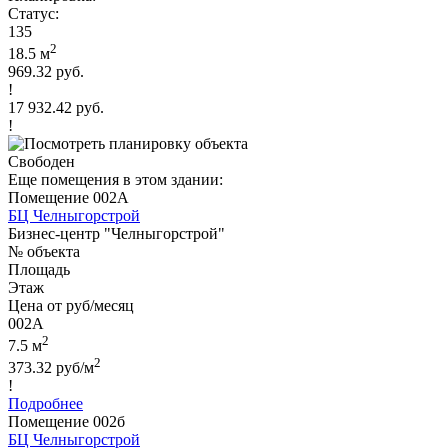
Статус:
135
2
18.5 м
969.32 руб.
!
17 932.42 руб.
!
Свободен
Еще помещения в этом здании:
Помещение 002А
БЦ Челныгорстрой
Бизнес-центр "Челныгорстрой"
№ объекта
Площадь
Этаж
Цена от руб/месяц
002А
2
7.5 м
2
373.32 руб/м
!
Подробнее
Помещение 002б
БЦ Челныгорстрой