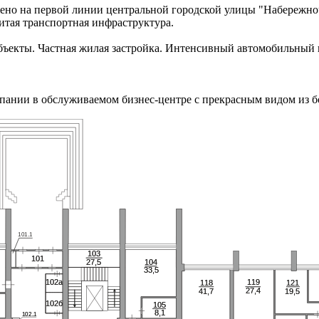
ено на первой линии центральной городской улицы "Набережно
итая транспортная инфраструктура.
бъекты. Частная жилая застройка. Интенсивный автомобильный
пании в обслуживаемом бизнес-центре с прекрасным видом из 
10
1.1
103
103
101
101
27,5
27,5
104
104
33,5
33,5
10
10
2а
2а
119
119
118
118
121
121
27,4
27,4
41,7
41,7
19,5
19,5
10
10
2б
2б
105
105
8,1
8,1
10
10
2.1
2.1