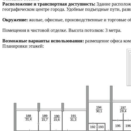
Расположение и транспортная доступность:
Здание располож
географическом центре города. Удобные подъездные пути, разв
Окружение:
жилые, офисные, производственные и торговые о
Помещения в чистовой отделке. Высота потолков: 3 метра.
Возможные варианты использования:
размещение офиса ком
Планировки этажей:
194
194
197
197
28,4
28,4
30,1
30,1
188
188
189
189
191
191
190
190
31,4
31,4
15,7
15,7
31,3
31,3
15,6
15,6
195
195
196
196
192
192
193
193