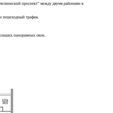
челнинский проспект" между двумя районами в
 и пешеходный трафик.
больших панорамных окон.
121а
121а
20,0
20,0